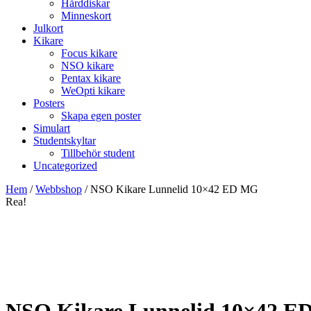
Hårddiskar
Minneskort
Julkort
Kikare
Focus kikare
NSO kikare
Pentax kikare
WeOpti kikare
Posters
Skapa egen poster
Simulart
Studentskyltar
Tillbehör student
Uncategorized
Hem
/
Webbshop
/
NSO Kikare Lunnelid 10×42 ED MG
Rea!
NSO Kikare Lunnelid 10×42 