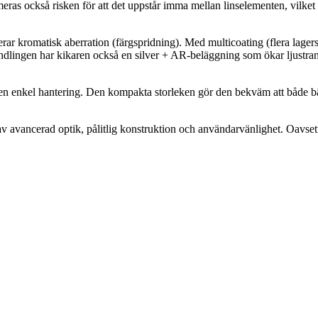
imeras också risken för att det uppstår imma mellan linselementen, vilk
romatisk aberration (färgspridning). Med multicoating (flera lagers an
andlingen har kikaren också en silver + AR-beläggning som ökar ljustrans
n enkel hantering. Den kompakta storleken gör den bekväm att både bär
vancerad optik, pålitlig konstruktion och användarvänlighet. Oavsett