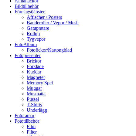
Almanackor
Bildtillbehör
Företagstjänster
Affischer / Posters
Banderoller / Vepor / Mesh
Gatupratare
Rollup
Tygvepor
FotoAlbum
Fotofickor/Kartongblad
Fotopresenter
Brickor
Förkläde
Kuddar
Magneter
Memory Spel
Muggar
Musmatta
Pussel
T-Shirts
Underlägg
Fotoramar
Fototillbehör
Film
Filter