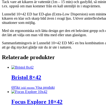
Tack vare att kikaren är vattentät (1m – 15 min) och gasfylld, så min
t.ex. uppstå om man kommer från en kall utemiljö in i stugvärmen.
Lunnelid 10×42 ED har ED-glas (Extra-Low Dispersion) som minimerar k
kikaren en klar och skarp bild även i svagt ljus. Utöver antireflexbeh
situationer som möjlig.
Med sin ergonomiska och lätta design ger den ett bekvämt grepp och e
det lätt att välja om man vill titta med eller utan glasögon.
Sammanfattningsvis är Lunnelid 10×42 ED MG en bra kombination av a
att ge dig mycket glädje när du är ute i naturen.
Relaterade produkter
Bristol 8×42
695
kr
Visa produkt
inkl moms
Focus Explore 10×42