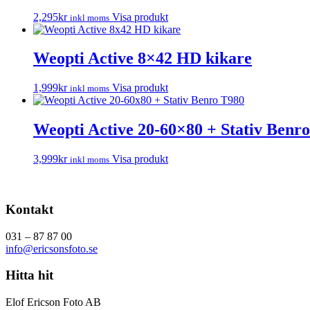
2,295
kr
Visa produkt
inkl moms
Weopti Active 8×42 HD kikare
1,999
kr
Visa produkt
inkl moms
Weopti Active 20-60×80 + Stativ Benr
3,999
kr
Visa produkt
inkl moms
Kontakt
031 – 87 87 00
info@ericsonsfoto.se
Hitta hit
Elof Ericson Foto AB