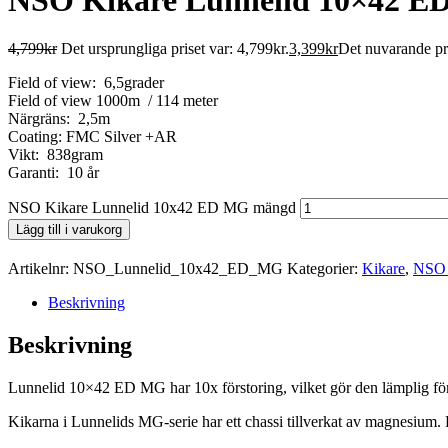
4,799
kr
Det ursprungliga priset var: 4,799kr.
3,399
kr
Det nuvarande pri
Field of view: 6,5grader
Field of view 1000m / 114 meter
Närgräns: 2,5m
Coating: FMC Silver +AR
Vikt: 838gram
Garanti: 10 år
NSO Kikare Lunnelid 10x42 ED MG mängd
Lägg till i varukorg
Artikelnr:
NSO_Lunnelid_10x42_ED_MG
Kategorier:
Kikare
,
NSO 
Beskrivning
Beskrivning
Lunnelid 10×42 ED MG har 10x förstoring, vilket gör den lämplig för a
Kikarna i Lunnelids MG-serie har ett chassi tillverkat av magnesium. 