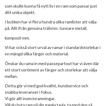
som skulle kunna få nytt liv i en ram som passar just
ditt unika objekt.
I butiken har vi flera hundra olika ramlister att välja
på. Allt ifrån genuina trälister, tunnare metall,
komposit mm.
Vi har också stort urval av ramar i standardstorlekar i
en mängd olika färger och material.
Önskar du rama in med passepartout har vi även där
ett stort sortiment av färger och storlekar att välja
mellan.
Detta gör vi med god kvalité, kundservice och
snabba leveranser i fokus.
Vi gör allt inom inramningar.
Vill du byta ram på din gamla tavla, ta med den så