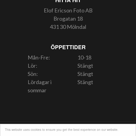
Elof Ericson Foto AB
Brogatan 18
431 30 Mölndal
ÖPPETTIDER
Mån-Fre:
10-18
Lör:
Stängt
Sön:
Stängt
Lördagar i
Stängt
sommar
INTEGRITETSPOLICY
INFORMATION OM COOKIES
This website uses cookies to ensure you get the best experience on our website.
KÖPVILLKOR
OM OSS
KONTAKT