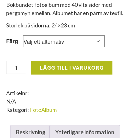
Bokbundet fotoalbum med 40 vita sidor med
pergamyn emellan. Albumet har en pärm av textil.
Storlek på sidorna: 24×23 cm
Färg
Focus
LÄGG TILL I VARUKORG
Essence
Album
26x25
Artikelnr:
mängd
N/A
Kategori:
FotoAlbum
Beskrivning
Ytterligare information