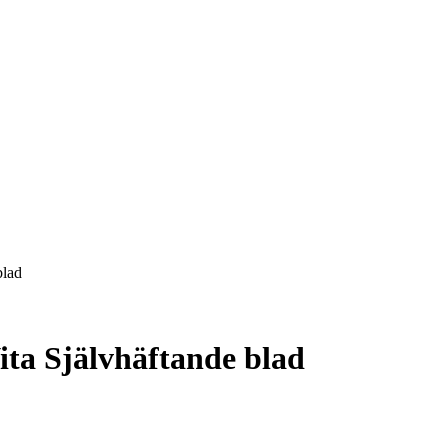
blad
ta Självhäftande blad