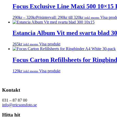
Focus Exclusive Line Maxi 500 10×15 
290
kr
–
320
kr
Prisintervall: 290kr till 320kr
Visa prod
inkl moms
Estancia Album Vit med svarta blad 3
265
kr
Visa produkt
inkl moms
Focus Carton Refillsheets for Ringbin
129
kr
Visa produkt
inkl moms
Kontakt
031 – 87 87 00
info@ericsonsfoto.se
Hitta hit