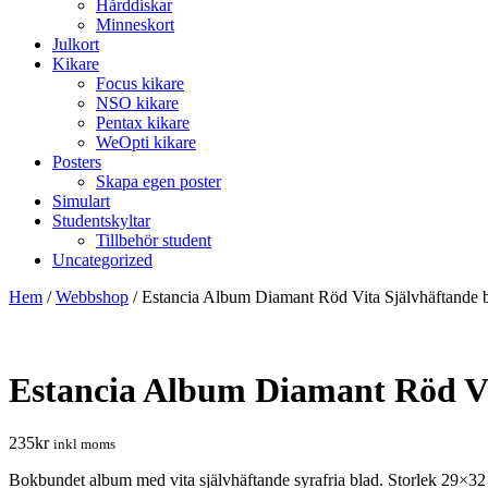
Hårddiskar
Minneskort
Julkort
Kikare
Focus kikare
NSO kikare
Pentax kikare
WeOpti kikare
Posters
Skapa egen poster
Simulart
Studentskyltar
Tillbehör student
Uncategorized
Hem
/
Webbshop
/
Estancia Album Diamant Röd Vita Självhäftande 
Estancia Album Diamant Röd Vi
235
kr
inkl moms
Bokbundet album med vita självhäftande syrafria blad. Storlek 29×32