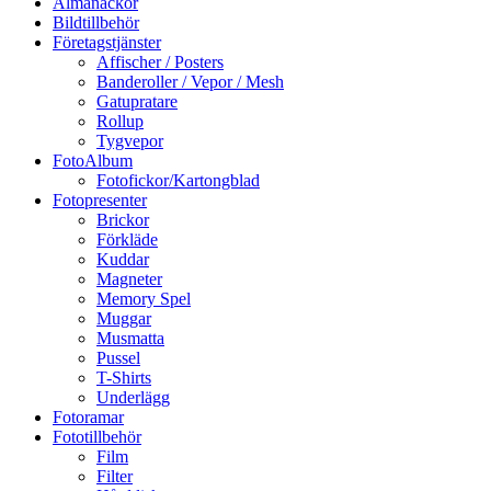
Almanackor
Bildtillbehör
Företagstjänster
Affischer / Posters
Banderoller / Vepor / Mesh
Gatupratare
Rollup
Tygvepor
FotoAlbum
Fotofickor/Kartongblad
Fotopresenter
Brickor
Förkläde
Kuddar
Magneter
Memory Spel
Muggar
Musmatta
Pussel
T-Shirts
Underlägg
Fotoramar
Fototillbehör
Film
Filter