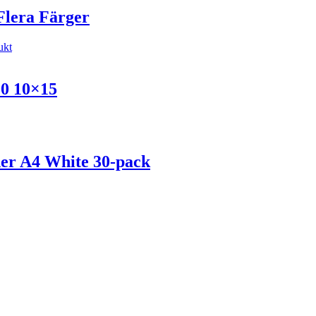
Flera Färger
ukt
00 10×15
der A4 White 30-pack