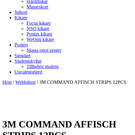
Hårddiskar
Minneskort
Julkort
Kikare
Focus kikare
NSO kikare
Pentax kikare
WeOpti kikare
Posters
Skapa egen poster
Simulart
Studentskyltar
Tillbehör student
Uncategorized
Hem
/
Webbshop
/
3M COMMAND AFFISCH STRIPS 12PCS
3M COMMAND AFFISCH