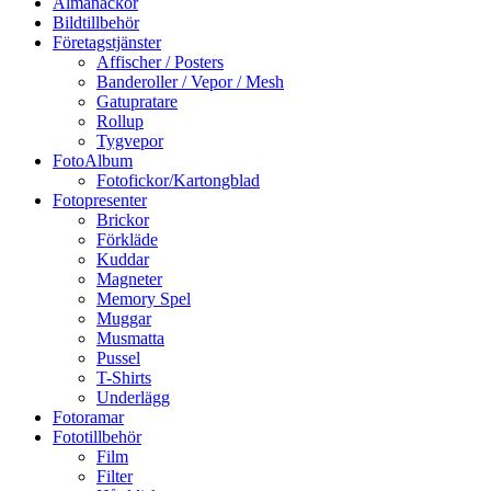
Almanackor
Bildtillbehör
Företagstjänster
Affischer / Posters
Banderoller / Vepor / Mesh
Gatupratare
Rollup
Tygvepor
FotoAlbum
Fotofickor/Kartongblad
Fotopresenter
Brickor
Förkläde
Kuddar
Magneter
Memory Spel
Muggar
Musmatta
Pussel
T-Shirts
Underlägg
Fotoramar
Fototillbehör
Film
Filter