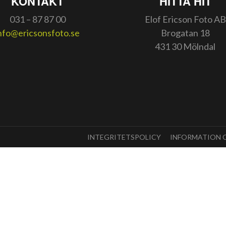
KONTAKT
HITTA HIT
031 – 87 87 00
Elof Ericson Foto AB
nfo@ericsonsfoto.se
Brogatan 18
431 30 Mölndal
INTEGRITETSPOLICY
INFORMATION 