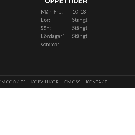
ÖPPETTIDER
Mån-Fre:
10-18
Lör:
Stängt
Sön:
Stängt
Lördagar i
Stängt
sommar
OM COOKIES
KÖPVILLKOR
OM OSS
KONTAKT