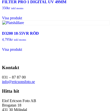
FILTER PRO 1 DIGITAL UV 49MM
350
kr
inkl moms
Visa produkt
D3200 18-55VR RÖD
4,795
kr
inkl moms
Visa produkt
Kontakt
031 – 87 87 00
info@ericsonsfoto.se
Hitta hit
Elof Ericson Foto AB
Brogatan 18
431 30 Mölndal