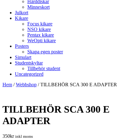
Hårddiskar
Minneskort
Julkort
Kikare
Focus kikare
NSO kikare
Pentax kikare
WeOpti kikare
Posters
Skapa egen poster
Simulart
Studentskyltar
Tillbehör student
Uncategorized
Hem
/
Webbshop
/
TILLBEHÖR SCA 300 E ADAPTER
TILLBEHÖR SCA 300 E
ADAPTER
350
kr
inkl moms