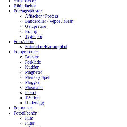
Almanackor
Bildtillbehör
Företagstjänster
Affischer / Posters
Banderoller / Vepor / Mesh
Gatupratare
Rollup
Tygvepor
FotoAlbum
Fotofickor/Kartongblad
Fotopresenter
Brickor
Förkläde
Kuddar
Magneter
Memory Spel
Muggar
Musmatta
Pussel
T-Shirts
Underlägg
Fotoramar
Fototillbehör
Film
Filter