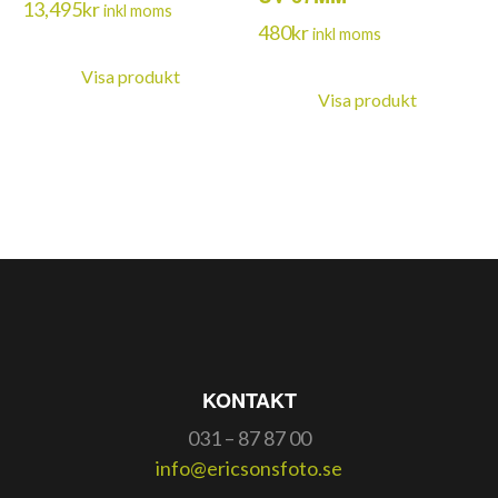
13,495
kr
inkl moms
480
kr
inkl moms
Visa produkt
Visa produkt
KONTAKT
031 – 87 87 00
info@ericsonsfoto.se