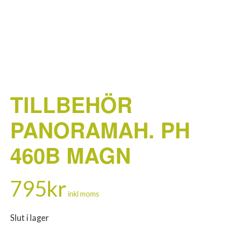
TILLBEHÖR
PANORAMAH. PH
460B MAGN
795
kr
inkl moms
Slut i lager