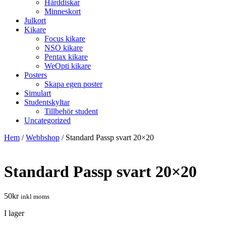
Hårddiskar
Minneskort
Julkort
Kikare
Focus kikare
NSO kikare
Pentax kikare
WeOpti kikare
Posters
Skapa egen poster
Simulart
Studentskyltar
Tillbehör student
Uncategorized
Hem
/
Webbshop
/
Standard Passp svart 20×20
Standard Passp svart 20×20
50
kr
inkl moms
I lager