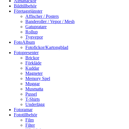
Almanackor
Bildtillbehör
Företagstjänster
Affischer / Posters
Banderoller / Vepor / Mesh
Gatupratare
Rollup
Tygvepor
FotoAlbum
Fotofickor/Kartongblad
Fotopresenter
Brickor
Förkläde
Kuddar
Magneter
Memory Spel
Muggar
Musmatta
Pussel
T-Shirts
Underlägg
Fotoramar
Fototillbehör
Film
Filter