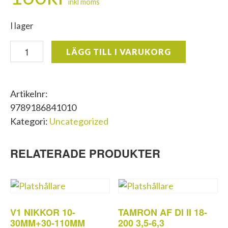
inkl moms
I lager
SMÅKRYP
LÄGG TILL I VARUKORG
&
VÄXTER
/
Artikelnr:
BÄTTRE
9789186841010
BILDER
Kategori:
Uncategorized
mängd
RELATERADE PRODUKTER
V1 NIKKOR 10-
TAMRON AF DI II 18-
30MM+30-110MM
200 3,5-6,3