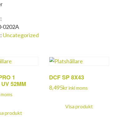
er
:
0-0202A
i:
Uncategorized
PRO 1
DCF SP 8X43
L UV 52MM
8,495
kr
inkl moms
l moms
Visa produkt
sa produkt