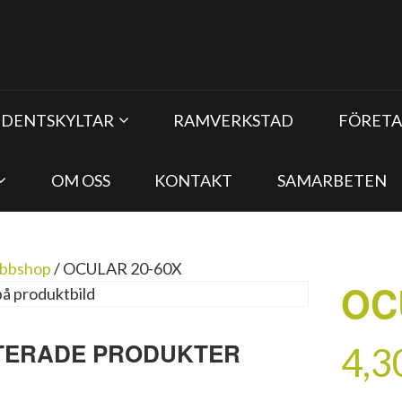
UDENTSKYLTAR
RAMVERKSTAD
FÖRETA
OM OSS
KONTAKT
SAMARBETEN
bbshop
/
OCULAR 20-60X
OC
TERADE PRODUKTER
4,3