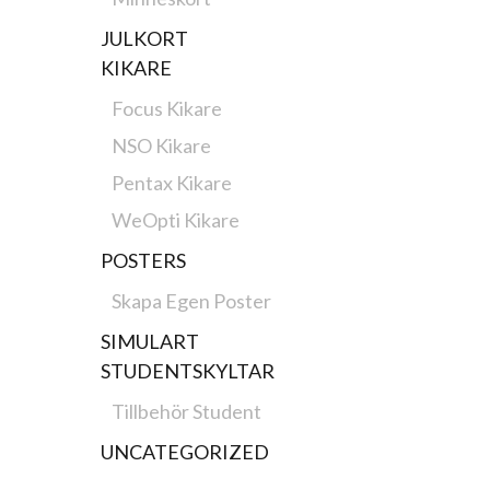
JULKORT
KIKARE
Focus Kikare
NSO Kikare
Pentax Kikare
WeOpti Kikare
POSTERS
Skapa Egen Poster
SIMULART
STUDENTSKYLTAR
Tillbehör Student
UNCATEGORIZED