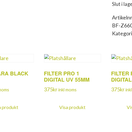
Slut i lag
Artikelnr
BF-Z66
Kategor
ARA BLACK
FILTER PRO 1
FILTER 
DIGITAL UV 55MM
DIGITA
375
kr
375
kr
 moms
inkl moms
ink
a produkt
Visa produkt
Vi