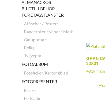
ALMANACKOR
BILDTILLBEHÖR
FÖRETAGSTJÄNSTER
Affischer / Posters
Banderoller / Vepor / Mesh
Gatupratare
Rollup
Tygvepor
GRAN C
33X31
FOTOALBUM
495
kr
inkl
Fotofickor/Kartongblad
FOTOPRESENTER
Vis
Brickor
Förkläde