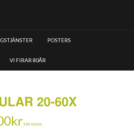
GSTJÄNSTER
POSTERS
VI FIRAR 80ÅR
ULAR 20-60X
00
kr
inkl moms