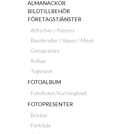
ALMANACKOR
BILDTILLBEHÖR
FÖRETAGSTJÄNSTER
Affischer / Posters
Banderoller / Vepor / Mesh
Gatupratare
Rollup
Tygvepor
FOTOALBUM
Fotofickor/Kartongblad
FOTOPRESENTER
Brickor
Förkläde