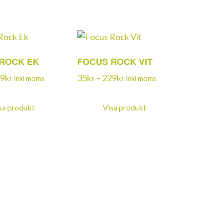
ROCK EK
FOCUS ROCK VIT
Prisintervall:
Prisintervall:
9
kr
35
kr
–
229
kr
inkl moms
inkl moms
35kr
35kr
till
till
sa produkt
Visa produkt
259kr
229kr