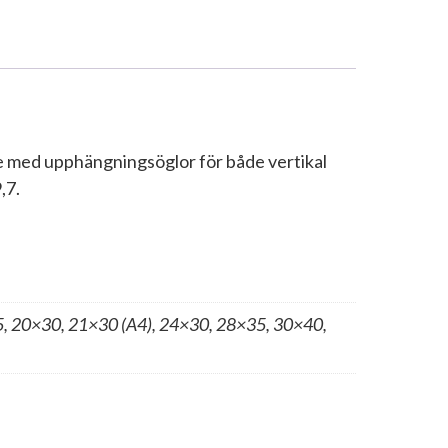
e med upphängningsöglor för både vertikal
,7.
, 20×30, 21×30 (A4), 24×30, 28×35, 30×40,