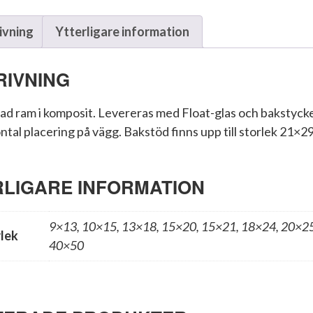
ivning
Ytterligare information
RIVNING
ad ram i komposit. Levereras med Float-glas och bakstyck
ntal placering på vägg. Bakstöd finns upp till storlek 21×29
RLIGARE INFORMATION
9×13, 10×15, 13×18, 15×20, 15×21, 18×24, 20×25
lek
40×50