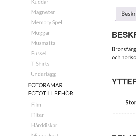
Kuddar
Magneter
Beskr
Memory Spel
BESK
Muggar
Musmatta
Bronsfärg
Pussel
och horiso
T-Shirts
Underlägg
YTTE
FOTORAMAR
FOTOTILLBEHÖR
Stor
Film
Filter
Hårddiskar
Minneskort