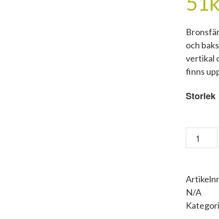
51
k
Bronsfär
och baks
vertikal
finns upp
Storlek
Galleri1
15A
Brons
mängd
Artikelnr
N/A
Kategor