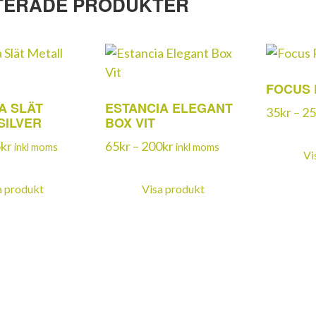
TERADE PRODUKTER
FOCUS 
A SLÄT
ESTANCIA ELEGANT
35
kr
–
25
SILVER
BOX VIT
Prisintervall:
Prisintervall:
5
kr
65
kr
–
200
kr
inkl moms
inkl moms
Vi
60kr
65kr
till
till
a produkt
Visa produkt
165kr
200kr