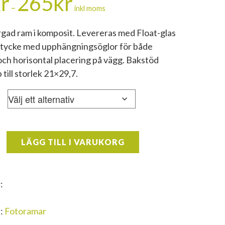
r
265
kr
51kr
–
inkl moms
till
gad ram i komposit. Levereras med Float-glas
265kr
tycke med upphängningsöglor för både
 och horisontal placering på vägg. Bakstöd
 till storlek 21×29,7.
LÄGG TILL I VARUKORG
:
i:
Fotoramar