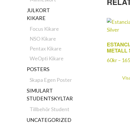
RELA
JULKORT
KIKARE
Focus Kikare
NSO Kikare
ESTANCI
Pentax Kikare
METALL 
WeOpti Kikare
60
kr
–
16
POSTERS
Vis
Skapa Egen Poster
SIMULART
STUDENTSKYLTAR
Tillbehör Student
UNCATEGORIZED