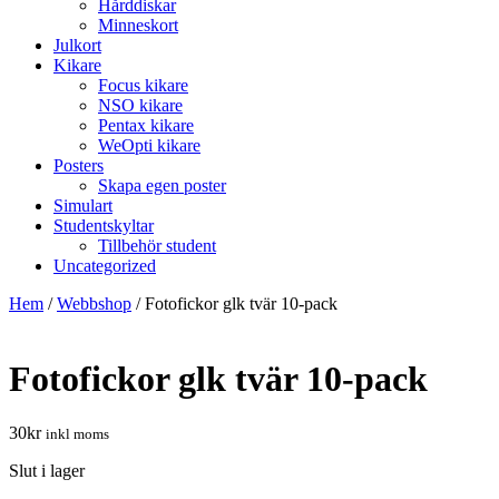
Hårddiskar
Minneskort
Julkort
Kikare
Focus kikare
NSO kikare
Pentax kikare
WeOpti kikare
Posters
Skapa egen poster
Simulart
Studentskyltar
Tillbehör student
Uncategorized
Hem
/
Webbshop
/
Fotofickor glk tvär 10-pack
Fotofickor glk tvär 10-pack
30
kr
inkl moms
Slut i lager