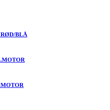
 RØD/BLÅ
 NI.MOTOR
IK.MOTOR