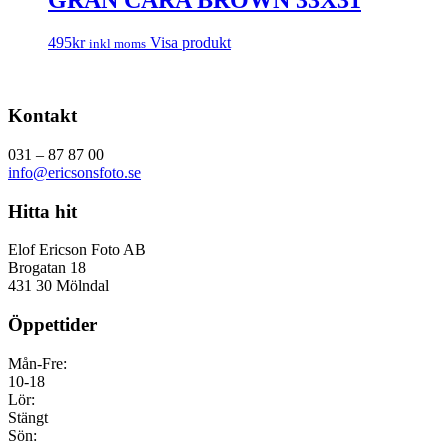
GRAN CARA BROWN 33X31
495
kr
Visa produkt
inkl moms
Kontakt
031 – 87 87 00
info@ericsonsfoto.se
Hitta hit
Elof Ericson Foto AB
Brogatan 18
431 30 Mölndal
Öppettider
Mån-Fre:
10-18
Lör:
Stängt
Sön: