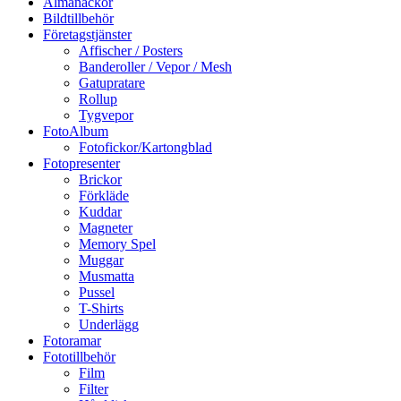
Almanackor
Bildtillbehör
Företagstjänster
Affischer / Posters
Banderoller / Vepor / Mesh
Gatupratare
Rollup
Tygvepor
FotoAlbum
Fotofickor/Kartongblad
Fotopresenter
Brickor
Förkläde
Kuddar
Magneter
Memory Spel
Muggar
Musmatta
Pussel
T-Shirts
Underlägg
Fotoramar
Fototillbehör
Film
Filter