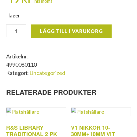
inkl moms
I lager
FOTO
LÄGG TILL I VARUKORG
FIX
FÄSTISAR
PP
Artikelnr:
500
4990080110
01704
Kategori:
Uncategorized
mängd
RELATERADE PRODUKTER
R&S LIBRARY
V1 NIKKOR 10-
TRADITIONAL 2 PK
30MM+10MM VIT