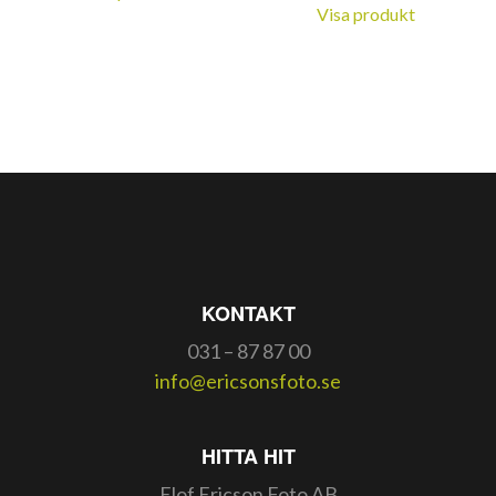
Visa produkt
KONTAKT
031 – 87 87 00
info@ericsonsfoto.se
HITTA HIT
Elof Ericson Foto AB