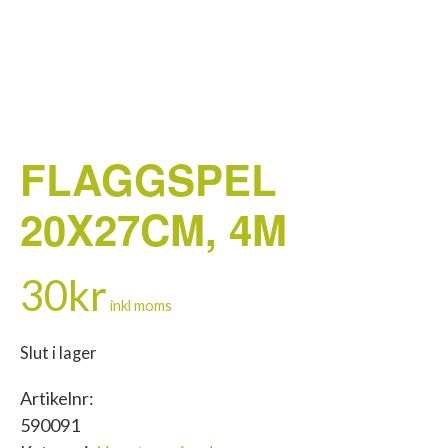
FLAGGSPEL
20X27CM, 4M
30
kr
inkl moms
Slut i lager
Artikelnr:
590091