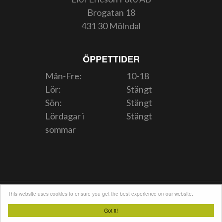
Brogatan 18
431 30 Mölndal
ÖPPETTIDER
Mån-Fre:
10-18
Lör:
Stängt
Sön:
Stängt
Lördagar i
Stängt
sommar
INTEGRITETSPOLICY
INFORMATION OM COOKIES
This website uses cookies to ensure you get the best experience on our website.
KÖPVILLKOR
OM OSS
KONTAKT
Got it!
Copyright 2015 Elof Ericsons Foto AB