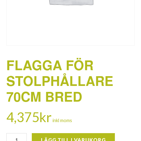
FLAGGA FÖR
STOLPHÅLLARE
70CM BRED
4,375
kr
inkl moms
Flagga
LÄGG TILL I VARUKORG