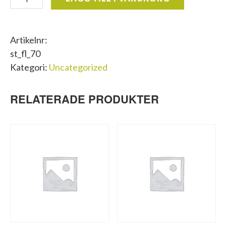
för
stolphållare
70cm
Artikelnr:
bred
st_fl_70
mängd
Kategori:
Uncategorized
RELATERADE PRODUKTER