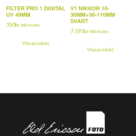
FILTER PRO 1 DIGITAL
V1 NIKKOR 10-
UV 49MM
30MM+30-110MM
SVART
350
kr
inkl moms
7,195
kr
inkl moms
Visa produkt
Visa produkt