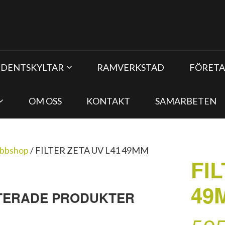
UDENTSKYLTAR
RAMVERKSTAD
FÖRETA
OM OSS
KONTAKT
SAMARBETEN
bbshop
/
FILTER ZETA UV L41 49MM
FI
49
TERADE PRODUKTER