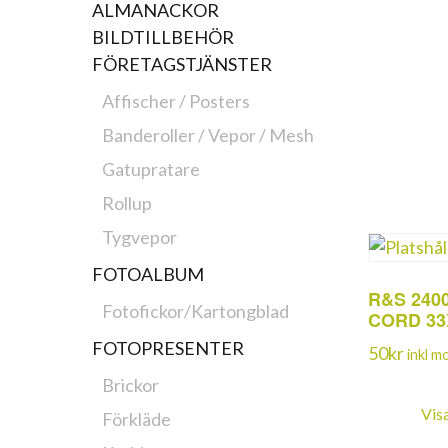
ALMANACKOR
BILDTILLBEHÖR
FÖRETAGSTJÄNSTER
Affischer / Posters
Banderoller / Vepor / Mesh
Gatupratare
Rollup
Tygvepor
FOTOALBUM
R&S 240
Fotofickor/Kartongblad
CORD 33
FOTOPRESENTER
50
kr
inkl 
Brickor
Vis
Förkläde