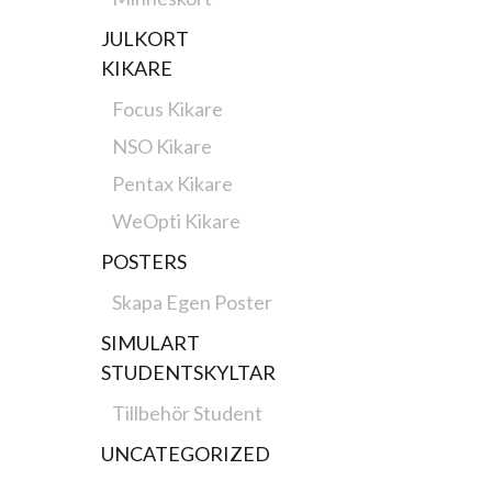
JULKORT
KIKARE
Focus Kikare
NSO Kikare
Pentax Kikare
WeOpti Kikare
POSTERS
Skapa Egen Poster
SIMULART
STUDENTSKYLTAR
Tillbehör Student
UNCATEGORIZED