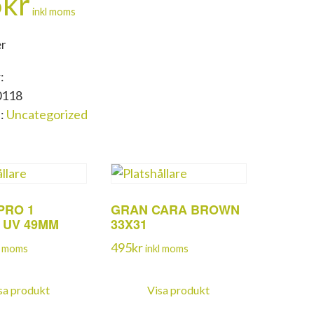
5
kr
inkl moms
er
:
0118
i:
Uncategorized
PRO 1
GRAN CARA BROWN
L UV 49MM
33X31
495
kr
l moms
inkl moms
sa produkt
Visa produkt