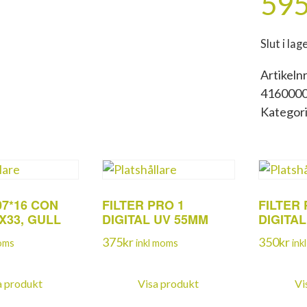
59
Slut i lag
Artikelnr
416000
Kategor
07*16 CON
FILTER PRO 1
FILTER 
X33, GULL
DIGITAL UV 55MM
DIGITA
375
kr
350
kr
moms
inkl moms
ink
a produkt
Visa produkt
Vi