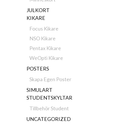
JULKORT
KIKARE
Focus Kikare
NSO Kikare
Pentax Kikare
WeOpti Kikare
POSTERS
Skapa Egen Poster
SIMULART
STUDENTSKYLTAR
Tillbehör Student
UNCATEGORIZED