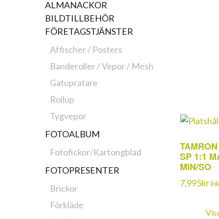
ALMANACKOR
BILDTILLBEHÖR
FÖRETAGSTJÄNSTER
Affischer / Posters
Banderoller / Vepor / Mesh
Gatupratare
Rollup
Tygvepor
FOTOALBUM
TAMRON A
Fotofickor/Kartongblad
SP 1:1 
MIN/SO
FOTOPRESENTER
7,995
kr
in
Brickor
Förkläde
Vis