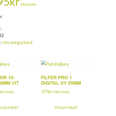
95
kr
inkl moms
er
:
82
i:
Uncategorized
OR 10-
FILTER PRO 1
0MM VIT
DIGITAL UV 55MM
375
kr
nkl moms
inkl moms
sa produkt
Visa produkt