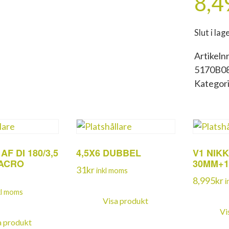
8,4
Slut i lag
Artikelnr
5170B0
Kategor
F DI 180/3,5
4,5X6 DUBBEL
V1 NIKK
MACRO
30MM+1
31
kr
inkl moms
8,995
kr
i
kl moms
Visa produkt
Vi
a produkt