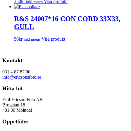
350
kr
Visa produkt
inkl moms
R&S 24007*16 CON CORD 33X33,
GULL
50
kr
Visa produkt
inkl moms
Kontakt
031 – 87 87 00
info@ericsonsfoto.se
Hitta hit
Elof Ericson Foto AB
Brogatan 18
431 30 Mölndal
Öppettider