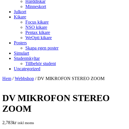
Hårddiskar
Minneskort
Julkort
Kikare
Focus kikare
NSO kikare
Pentax kikare
WeOpti kikare
Posters
Skapa egen poster
Simulart
Studentskyltar
Tillbehör student
Uncategorized
Hem
/
Webbshop
/
DV MIKROFON STEREO ZOOM
DV MIKROFON STEREO
ZOOM
2,783
kr
inkl moms