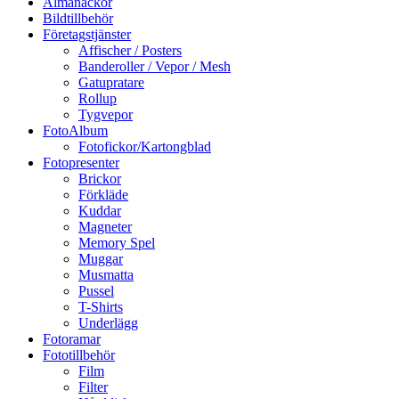
Almanackor
Bildtillbehör
Företagstjänster
Affischer / Posters
Banderoller / Vepor / Mesh
Gatupratare
Rollup
Tygvepor
FotoAlbum
Fotofickor/Kartongblad
Fotopresenter
Brickor
Förkläde
Kuddar
Magneter
Memory Spel
Muggar
Musmatta
Pussel
T-Shirts
Underlägg
Fotoramar
Fototillbehör
Film
Filter