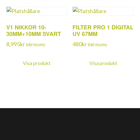
V1 NIKKOR 10-
FILTER PRO 1 DIGITAL
30MM+10MM SVART
UV 67MM
8,995
kr
480
kr
inkl moms
inkl moms
Visa produkt
Visa produkt