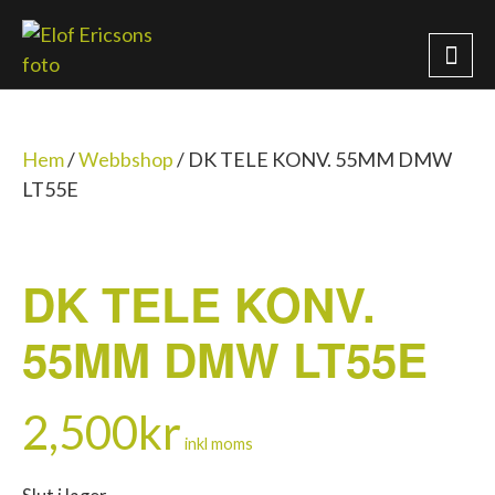
Hem
/
Webbshop
/
DK TELE KONV. 55MM DMW
LT55E
DK TELE KONV.
55MM DMW LT55E
2,500
kr
inkl moms