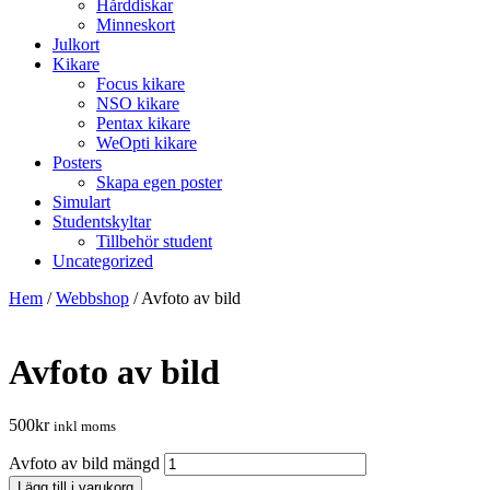
Hårddiskar
Minneskort
Julkort
Kikare
Focus kikare
NSO kikare
Pentax kikare
WeOpti kikare
Posters
Skapa egen poster
Simulart
Studentskyltar
Tillbehör student
Uncategorized
Hem
/
Webbshop
/
Avfoto av bild
Avfoto av bild
500
kr
inkl moms
Avfoto av bild mängd
Lägg till i varukorg