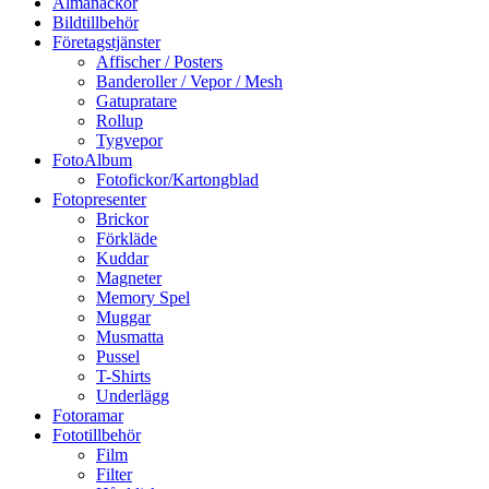
Almanackor
Bildtillbehör
Företagstjänster
Affischer / Posters
Banderoller / Vepor / Mesh
Gatupratare
Rollup
Tygvepor
FotoAlbum
Fotofickor/Kartongblad
Fotopresenter
Brickor
Förkläde
Kuddar
Magneter
Memory Spel
Muggar
Musmatta
Pussel
T-Shirts
Underlägg
Fotoramar
Fototillbehör
Film
Filter