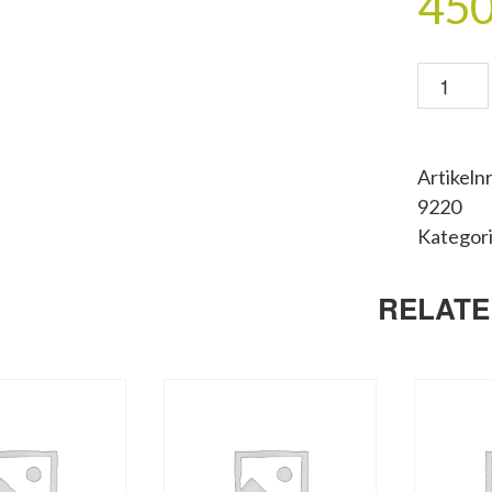
45
AFFISC
50X70
Vattentå
mängd
Artikelnr
9220
Kategor
RELAT