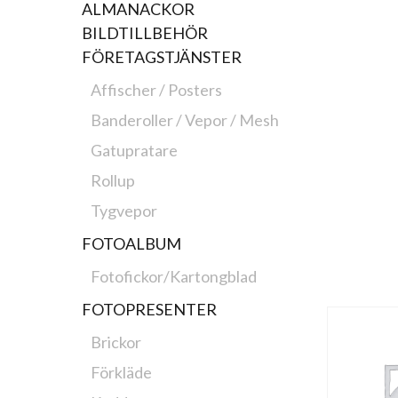
ALMANACKOR
BILDTILLBEHÖR
FÖRETAGSTJÄNSTER
Affischer / Posters
Banderoller / Vepor / Mesh
Gatupratare
Rollup
Tygvepor
FOTOALBUM
Fotofickor/Kartongblad
FOTOPRESENTER
Brickor
Förkläde