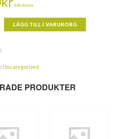
0
kr
inkl moms
H
LÄGG TILL I VARUKORG
lig
:
i:
Uncategorized
ERADE PRODUKTER