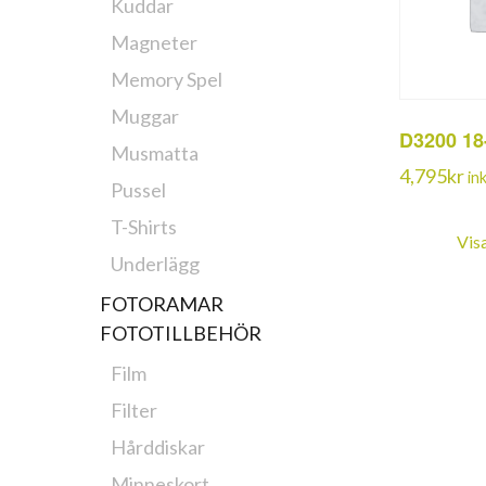
Kuddar
Magneter
Memory Spel
Muggar
D3200 1
Musmatta
4,795
kr
in
Pussel
T-Shirts
Vis
Underlägg
FOTORAMAR
FOTOTILLBEHÖR
Film
Filter
Hårddiskar
Minneskort