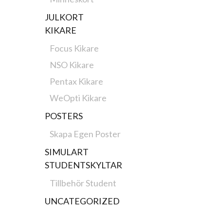
JULKORT
KIKARE
Focus Kikare
NSO Kikare
Pentax Kikare
WeOpti Kikare
POSTERS
Skapa Egen Poster
SIMULART
STUDENTSKYLTAR
Tillbehör Student
UNCATEGORIZED