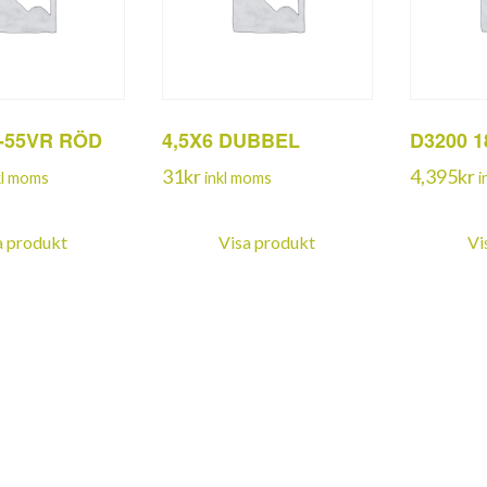
8-55VR RÖD
4,5X6 DUBBEL
D3200 18
31
kr
4,395
kr
kl moms
inkl moms
i
a produkt
Visa produkt
Vi