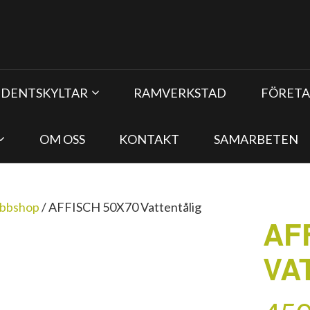
UDENTSKYLTAR
RAMVERKSTAD
FÖRETA
OM OSS
KONTAKT
SAMARBETEN
bbshop
/
AFFISCH 50X70 Vattentålig
AF
VA